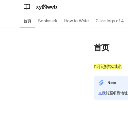
xy的web
首页
Bookmark
How to Write
Class logs of 4
首页
11月记得续域名
Note
点我
转至项目地址