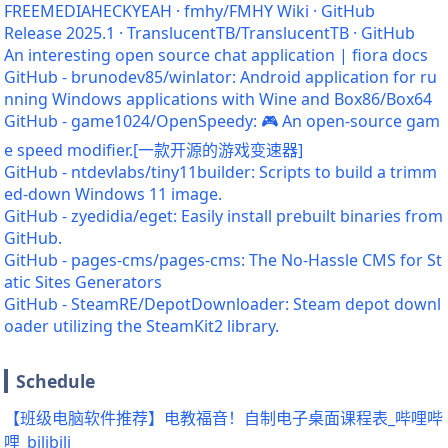
FREEMEDIAHECKYEAH · fmhy/FMHY Wiki · GitHub
Release 2025.1 · TranslucentTB/TranslucentTB · GitHub
An interesting open source chat application | fiora docs
GitHub - brunodev85/winlator: Android application for ru
nning Windows applications with Wine and Box86/Box64
GitHub - game1024/OpenSpeedy: 🎮 An open-source gam
e speed modifier.[一款开源的游戏变速器]
GitHub - ntdevlabs/tiny11builder: Scripts to build a trimm
ed-down Windows 11 image.
GitHub - zyedidia/eget: Easily install prebuilt binaries from
GitHub.
GitHub - pages-cms/pages-cms: The No-Hassle CMS for St
atic Sites Generators
GitHub - SteamRE/DepotDownloader: Steam depot downl
oader utilizing the SteamKit2 library.
Schedule
【班级电脑软件推荐】电教福音！自制电子桌面课程表_哔哩哔
哩_bilibili