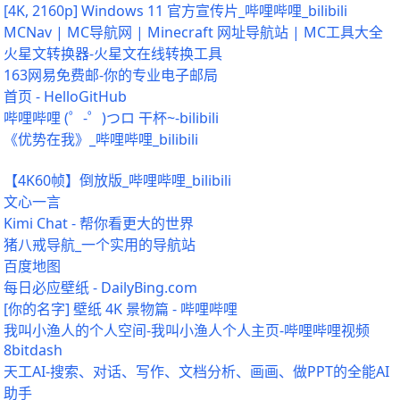
[4K, 2160p] Windows 11 官方宣传片_哔哩哔哩_bilibili
MCNav | MC导航网 | Minecraft 网址导航站 | MC工具大全
火星文转换器-火星文在线转换工具
163网易免费邮-你的专业电子邮局
首页 - HelloGitHub
哔哩哔哩 (゜-゜)つロ 干杯~-bilibili
《优势在我》_哔哩哔哩_bilibili
【4K60帧】倒放版_哔哩哔哩_bilibili
文心一言
Kimi Chat - 帮你看更大的世界
猪八戒导航_一个实用的导航站
百度地图
每日必应壁纸 - DailyBing.com
[你的名字] 壁纸 4K 景物篇 - 哔哩哔哩
我叫小渔人的个人空间-我叫小渔人个人主页-哔哩哔哩视频
8bitdash
天工AI-搜索、对话、写作、文档分析、画画、做PPT的全能AI
助手