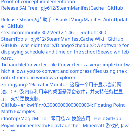
Proof of concept implementation.
Release SAI Free · pjy612/SteamManifestCache · GitHub
Release Steam入库助手 · BlankTMing/ManifestAutoUpdat
e · GitHub
steamcommunity 302 Ver.12.1.46 – Dogfight360
SteamTools · pjy612/SteamManifestCache Wiki · GitHub
GitHub - war-nightmare/DjangoSchedule2: A software for
displaying schedule and time on the school Seewo whiteb
oard.
Tichau/FileConverter: File Converter is a very simple tool w
hich allows you to convert and compress files using the c
ontext menu in windows explorer.
zhongyang219/TrafficMonitor: 这是一个用于显示当前网
速、CPU及内存利用率的桌面悬浮窗软件，并支持任务栏显
示，支持更换皮肤。
GitHub - erikwiffin/0.30000000000000004: Floating Point
Math Examples
idootop/MagicMirror: 零门槛 AI 换脸应用 - HelloGitHub
PojavLauncherTeam/PojavLauncher: Minecraft 游戏的 Java