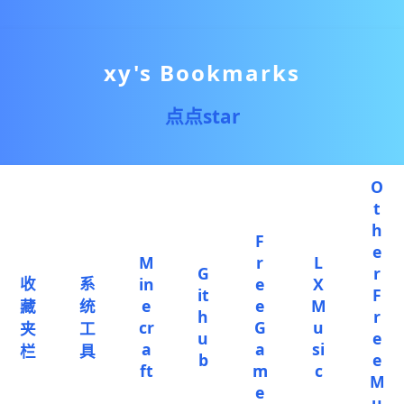
xy's Bookmarks
点点star
O
t
h
F
e
M
r
L
G
r
收
系
in
e
X
it
F
藏
统
e
e
M
h
r
cr
G
u
夹
工
u
e
a
a
si
栏
具
b
e
ft
m
c
M
e
u