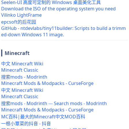
Seelen-UI 高度可定制的 Windows 桌面美化工具
Download the ISO of the operating system you need
Vilinko LightFrame
epcsoft的后花园
GitHub - ntdevlabs/tiny11builder: Scripts to build a trimm
ed-down Windows 11 image.
Minecraft
中文 Minecraft Wiki
Minecraft Classic
搜索mods - Modrinth
Minecraft Mods & Modpacks - CurseForge
中文 Minecraft Wiki
Minecraft Classic
搜索mods - Modrinth --- Search mods - Modrinth
Minecraft Mods & Modpacks - CurseForge
MC百科|最大的Minecraft中文MOD百科
一根小覃菜的抖音 - 抖音