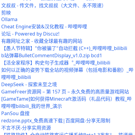
文叔叔 - 传文件，找文叔叔（大文件、永不限速）
剪映
Ollama
Cheat Engine安装&汉化教程 - 哔哩哔哩
论坛 - Powered by Discuz!
有趣网址之家 - 收藏全球最有趣的网站
【愚人节特辑】"你被骗了"自动拦截 (C++)_哔哩哔哩_bilibili
b站弹幕BulletCommentDisplay_v1.0.zip bcd1
【活全家程序】构史句子生成器︒_哔哩哔哩_bilibili
如何以正确的姿势下载全站的视频弹幕（包括电影和番剧）_哔
哩哔哩_bilibili
DeepSeek - 探索未至之境
GameFreer资源网 – 第 157 页 – 永久免费的高质量游戏网站
[GameTame]如何获得Minecraft激活码（礼品代码）教程_哔
哩哔哩bilibili_我的世界_演示
PanSou 盘搜
redzone.pptx_免费高速下载|百度网盘-分享无限制
不言不厌-分享实用资源