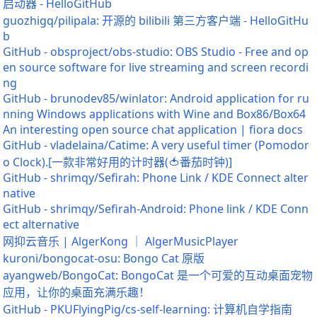
启动器 - HelloGitHub
guozhigq/pilipala: 开源的 bilibili 第三方客户端 - HelloGitHu
b
GitHub - obsproject/obs-studio: OBS Studio - Free and op
en source software for live streaming and screen recordi
ng
GitHub - brunodev85/winlator: Android application for ru
nning Windows applications with Wine and Box86/Box64
An interesting open source chat application | fiora docs
GitHub - vladelaina/Catime: A very useful timer (Pomodor
o Clock).[一款非常好用的计时器(🍅番茄时钟)]
GitHub - shrimqy/Sefirah: Phone Link / KDE Connect alter
native
GitHub - shrimqy/Sefirah-Android: Phone link / KDE Conn
ect alternative
网抑云音乐 | AlgerKong ｜ AlgerMusicPlayer
kuroni/bongocat-osu: Bongo Cat 原版
ayangweb/BongoCat: BongoCat 是一个可爱的互动桌面宠物
应用，让你的桌面充满乐趣！
GitHub - PKUFlyingPig/cs-self-learning: 计算机自学指南