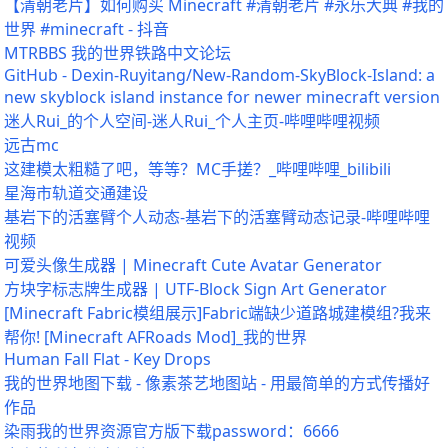
【清朝老片】如何购买 Minecraft #清朝老片 #永乐大典 #我的
世界 #minecraft - 抖音
MTRBBS 我的世界铁路中文论坛
GitHub - Dexin-Ruyitang/New-Random-SkyBlock-Island: a
new skyblock island instance for newer minecraft version
迷人Rui_的个人空间-迷人Rui_个人主页-哔哩哔哩视频
远古mc
这建模太粗糙了吧，等等？MC手搓？_哔哩哔哩_bilibili
星海市轨道交通建设
基岩下的活塞臂个人动态-基岩下的活塞臂动态记录-哔哩哔哩
视频
可爱头像生成器 | Minecraft Cute Avatar Generator
方块字标志牌生成器 | UTF-Block Sign Art Generator
[Minecraft Fabric模组展示]Fabric端缺少道路城建模组?我来
帮你! [Minecraft AFRoads Mod]_我的世界
Human Fall Flat - Key Drops
我的世界地图下载 - 像素茶艺地图站 - 用最简单的方式传播好
作品
染雨我的世界资源官方版下载password：6666